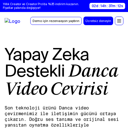
Yıllık Creator ve Creator Pro'da %35 indirim kazanın. 
02d : 14h : 37m : 11s
Fiyatlar yakında değişiyor!
Demo için rezervasyon yaptırın
Ücretsiz deneyin
Yapay Zeka
Destekli
Danca
Video Çevirisi
Son teknoloji ürünü Danca video
çevirmenimiz ile iletişimin gücünü ortaya
çıkarın. Doğru ses tanıma ve orijinal sesi
yansıtan oynatma özellikleriyle