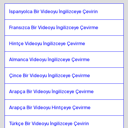
Mısır Arapçası
için
Danimarka dili
İspanyolca Bir Videoyu İngilizceye Çevirin
Danimarka dili
için
Bolivya İspanyolcası
Bolivya İspanyolcası
için
Danimarka dili
Fransızca Bir Videoyu İngilizceye Çevirme
Danimarka dili
için
Brezilya Portekizcesi
Brezilya Portekizcesi
için
Danimarka dili
Hintçe Videoyu İngilizceye Çevirme
Danimarka dili
için
İngiliz İngilizcesi
Almanca Videoyu İngilizceye Çevirme
İngiliz İngilizcesi
için
Danimarka dili
Danimarka dili
için
Bulgarca
Çince Bir Videoyu İngilizceye Çevirme
Bulgarca
için
Danimarka dili
Danimarka dili
için
Boşnakça
Arapça Bir Videoyu İngilizceye Çevirme
Boşnakça
için
Danimarka dili
Arapça Bir Videoyu Hintçeye Çevirme
Danimarka dili
için
Birmanya
Birmanya
için
Danimarka dili
Türkçe Bir Videoyu İngilizceye Çevirin