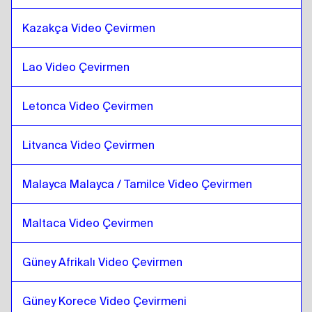
Danimarka dili
için
Portekizce
Kazakça Video Çevirmen
Portekizce
için
Danimarka dili
Danimarka dili
için
Kazakça
Lao Video Çevirmen
Kazakça
için
Danimarka dili
Danimarka dili
için
Kenya İngilizcesi /
Letonca Video Çevirmen
Swahili
Kenya İngilizcesi / Swahili
için
Danimarka
dili
Litvanca Video Çevirmen
Danimarka dili
için
Lao
Malayca Malayca / Tamilce Video Çevirmen
Lao
için
Danimarka dili
Danimarka dili
için
Letonca
Maltaca Video Çevirmen
Letonca
için
Danimarka dili
Güney Afrikalı Video Çevirmen
Danimarka dili
için
Litvanyalı
Litvanyalı
için
Danimarka dili
Güney Korece Video Çevirmeni
Danimarka dili
için
Malezya Malaycası /