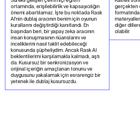
Sürekli gelişen çevrimiçi eğitim 
Kaliteli son
ortamında, erişilebilirlik ve kapsayıcılığın 
gerçekten ço
önemi abartılamaz. İşte bu noktada Rask 
formatında
AI'nin dublaj aracının benim için oyunun 
materyalleri
kurallarını değiştirdiği kanıtlandı. En 
diğer dille
başından beri, bir yapay zeka aracının 
olabilir.
insan konuşmasının nüanslarını ve 
inceliklerini nasıl taklit edebileceği 
konusunda şüpheliydim. Ancak Rask AI 
beklentilerimi karşılamakla kalmadı, aştı 
da. Kusursuz bir senkronizasyon ve 
orijinal içeriğin amaçlanan tonunu ve 
duygusunu yakalamak için esrarengiz bir 
yetenek ile dublaj kusursuzdu.