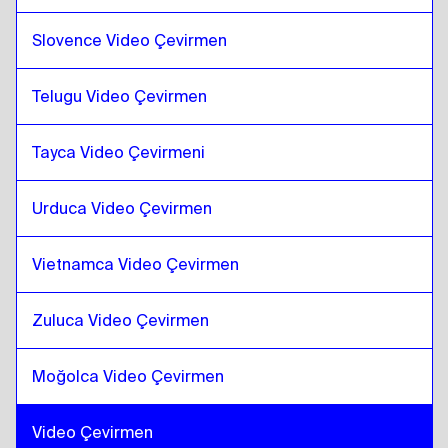
dili
Slovence Video Çevirmen
Danimarka dili
için
Moğolca
Moğolca
için
Danimarka dili
Telugu Video Çevirmen
Danimarka dili
için
Venezuela İspanyolcası
Venezuela İspanyolcası
için
Danimarka dili
Tayca Video Çevirmeni
Danimarka dili
için
Belçika Hollandaca /
Fransızca
Urduca Video Çevirmen
Belçika Hollandaca / Fransızca
için
Danimarka
dili
Vietnamca Video Çevirmen
Danimarka dili
için
Kosta Rika İspanyolcası
Kosta Rika İspanyolcası
için
Danimarka dili
Zuluca Video Çevirmen
Moğolca Video Çevirmen
Video Çevirmen