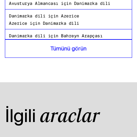
Avusturya Almancası
için
Danimarka dili
Danimarka dili
için
Azerice
Azerice
için
Danimarka dili
Danimarka dili
için
Bahreyn Arapçası
Bahreyn Arapçası
için
Danimarka dili
Tümünü görün
Danimarka dili
için
Bangladeşli Bengalce
Bangladeşli Bengalce
için
Danimarka dili
Danimarka dili
için
Rusça
Rusça
için
Danimarka dili
Danimarka dili
için
Tanzanyalı
Tanzanyalı
için
Danimarka dili
İlgili
araçlar
Danimarka dili
için
Amerikan İngilizcesi
Amerikan İngilizcesi
için
Danimarka dili
Danimarka dili
için
Mısır Arapçası