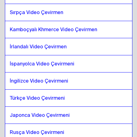
Danimarka dili
için
Türkçe
Sırpça Video Çevirmen
Türkçe
için
Danimarka dili
Kamboçyalı Khmerce Video Çevirmen
Danimarka dili
için
Ukraynaca
Ukraynaca
için
Danimarka dili
İrlandalı Video Çevirmen
Danimarka dili
için
Çekçe
Çekçe
için
Danimarka dili
İspanyolca Video Çevirmeni
Danimarka dili
için
Almanca
Almanca
için
Danimarka dili
İngilizce Video Çevirmeni
Danimarka dili
için
Yunan
Yunan
için
Danimarka dili
Türkçe Video Çevirmeni
Danimarka dili
için
Slovakça
Japonca Video Çevirmeni
Slovakça
için
Danimarka dili
Danimarka dili
için
Japonca
Rusça Video Çevirmeni