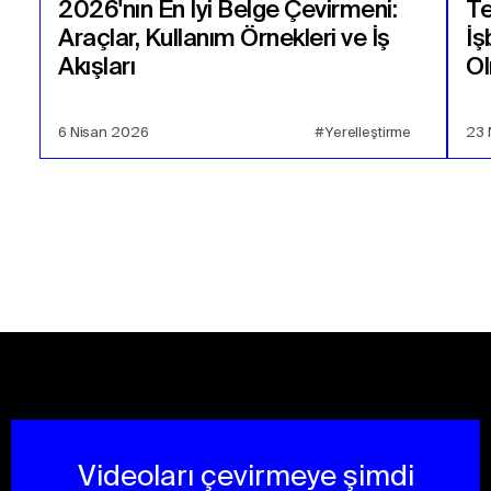
2026'nın En İyi Belge Çevirmeni:
Te
Araçlar, Kullanım Örnekleri ve İş
İş
Akışları
Ol
6 Nisan 2026
#Yerelleştirme
23 
Videoları çevirmeye şimdi