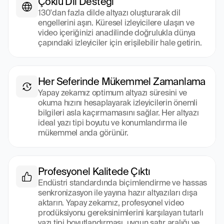
Çoklu Dil Desteği
130'dan fazla dilde altyazı oluşturarak dil 
engellerini aşın. Küresel izleyicilere ulaşın ve 
video içeriğinizi anadilinde doğrulukla dünya 
çapındaki izleyiciler için erişilebilir hale getirin.
Her Seferinde Mükemmel Zamanlama
Yapay zekamız optimum altyazı süresini ve 
okuma hızını hesaplayarak izleyicilerin önemli 
bilgileri asla kaçırmamasını sağlar. Her altyazı 
ideal yazı tipi boyutu ve konumlandırma ile 
mükemmel anda görünür.
Profesyonel Kalitede Çıktı
Endüstri standardında biçimlendirme ve hassas 
senkronizasyon ile yayına hazır altyazıları dışa 
aktarın. Yapay zekamız, profesyonel video 
prodüksiyonu gereksinimlerini karşılayan tutarlı 
yazı tipi boyutlandırması, uygun satır aralığı ve 