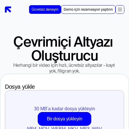
Ücretsiz deneyin
Demo için rezervasyon yaptırın
Çevrimiçi Altyazı 
Oluşturucu
Herhangi bir video için hızlı, ücretsiz altyazılar - kayıt 
yok, filigran yok.
Dosya yükle
30 MB'a kadar dosya yükleyin
Bir dosya yükleyin
MP4, MOV, WEBM, MKV, MP3, WAV