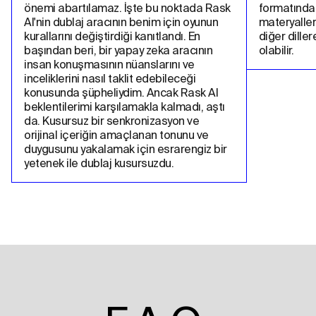
önemi abartılamaz. İşte bu noktada Rask 
formatında
AI'nin dublaj aracının benim için oyunun 
materyalleri
kurallarını değiştirdiği kanıtlandı. En 
diğer dille
başından beri, bir yapay zeka aracının 
olabilir.
insan konuşmasının nüanslarını ve 
inceliklerini nasıl taklit edebileceği 
konusunda şüpheliydim. Ancak Rask AI 
beklentilerimi karşılamakla kalmadı, aştı 
da. Kusursuz bir senkronizasyon ve 
orijinal içeriğin amaçlanan tonunu ve 
duygusunu yakalamak için esrarengiz bir 
yetenek ile dublaj kusursuzdu.