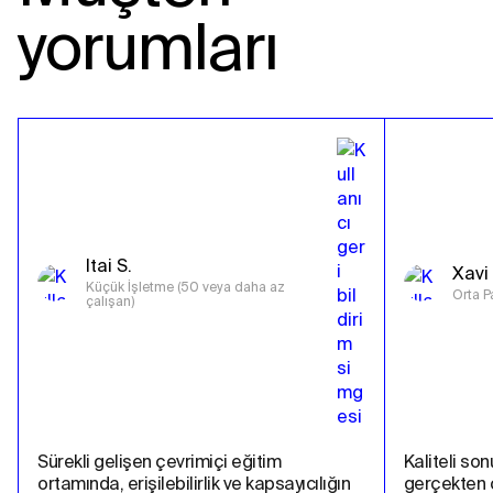
yorumları
Itai S.
Xavi 
Küçük İşletme (50 veya daha az 
Orta P
çalışan)
Sürekli gelişen çevrimiçi eğitim 
Kaliteli son
ortamında, erişilebilirlik ve kapsayıcılığın 
gerçekten ço