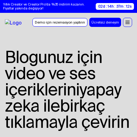
Yıllık Creator ve Creator Pro'da %35 indirim kazanın. 
02d : 14h : 37m : 11s
Fiyatlar yakında değişiyor!
Demo için rezervasyon yaptırın
Ücretsiz deneyin
Blogunuz için
video ve ses
içeriklerini
yapay
zeka
ile
birkaç
tıklamayla
çevirin