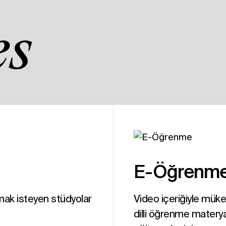
es
E-Öğrenm
lamak isteyen stüdyolar
Video içeriğiyle mü
dilli öğrenme materyal