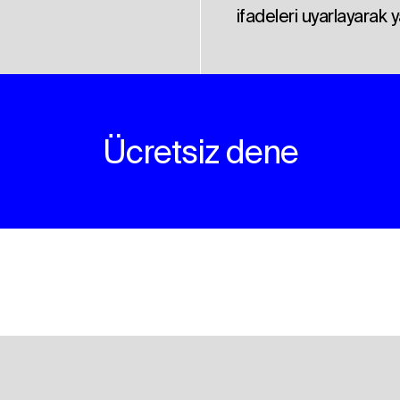
ifadeleri uyarlayarak y
Ücretsiz dene