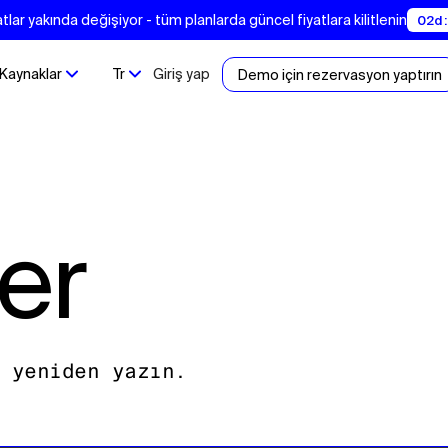
tlar yakında değişiyor - tüm planlarda güncel fiyatlara kilitlenin
02d :
Kaynaklar
Tr
Giriş yap
Demo için rezervasyon yaptırın
ter
 yeniden yazın.