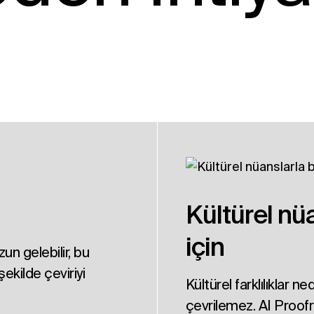
Kültürel nü
için
un gelebilir, bu
ekilde çeviriyi
Kültürel farklılıklar 
çevrilemez. AI Proof