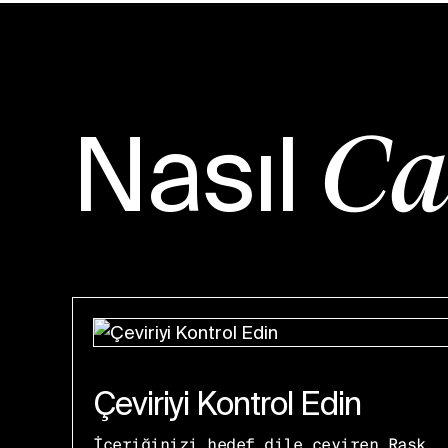
Nasıl
Ça
Çeviriyi Kontrol Edin
İçeriğinizi hedef dile çeviren Rask