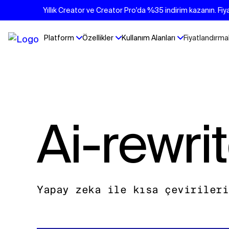
Yıllık Creator ve Creator Pro'da %35 indirim kazanın. Fiya
Platform
Özellikler
Kullanım Alanları
Fiyatlandırma
Ai-rewri
Yapay zeka ile kısa çevirileri