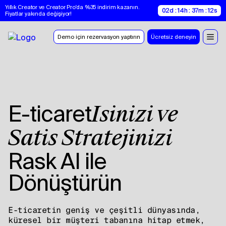
Yıllık Creator ve Creator Pro'da %35 indirim kazanın. 
02d : 14h : 37m : 11s
Fiyatlar yakında değişiyor!
Demo için rezervasyon yaptırın
Ücretsiz deneyin
‍E-ticaret
İşinizi ve
Satış Stratejinizi
Rask AI
ile
Dönüştürün
E-ticaretin geniş ve çeşitli dünyasında,
küresel bir müşteri tabanına hitap etmek,