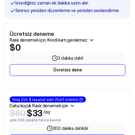
İstediğiniz zaman ek dakika satın alın
Sınırsız yeniden düzenleme ve yeniden seslendirme
Ücretsiz deneme
Rask denemek için.
Kredi
kartı
gerekmez
$
0
3 dakika dahil
Ücretsiz dene
Yaratıcı
Yılda 324 $ tasarruf edin (%45 indirim)
Daha küçük Rask denemek için
$
60
$
33
/ay
yıllık 396 dolarlık fatura kesildi
300 dakika dahildir