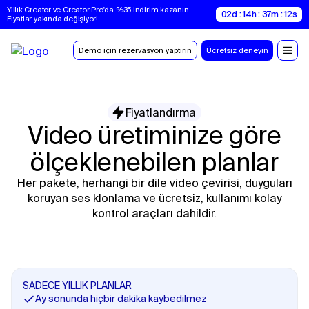
Yıllık Creator ve Creator Pro'da %35 indirim kazanın. 
02d : 14h : 37m : 11s
Fiyatlar yakında değişiyor!
Demo için rezervasyon yaptırın
Ücretsiz deneyin
Fiyatlandırma
Video üretiminize göre
ölçeklenebilen planlar
Her pakete, herhangi bir dile video çevirisi, duyguları
koruyan ses klonlama ve ücretsiz, kullanımı kolay
kontrol araçları dahildir.
SADECE YILLIK PLANLAR
Ay sonunda hiçbir dakika kaybedilmez