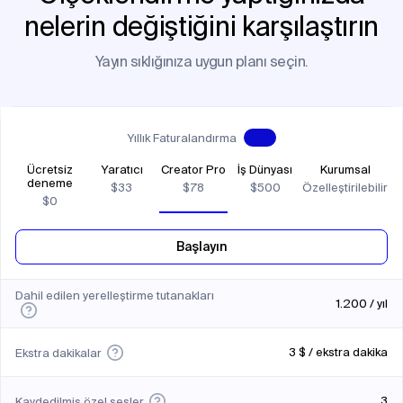
nelerin değiştiğini karşılaştırın
Yayın sıklığınıza uygun planı seçin.
Yıllık Faturalandırma
Ücretsiz
Yaratıcı
Creator Pro
İş Dünyası
Kurumsal
deneme
$
33
$
78
$
500
Özelleştirilebilir
$
0
Başlayın
Dahil edilen yerelleştirme tutanakları
1.200 / yıl
3 $ / ekstra dakika
Ekstra dakikalar
3
Kaydedilmiş özel sesler