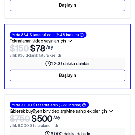
Başlayın
Creator Pro
Yılda 864 $ tasarruf edin (%48 indirim)
Tekrarlanan video yayınları için
$
150
$
78
/ay
yıllık 936 dolarlık fatura kesildi
1.200 dakika dahildir
Başlayın
İş Dünyası
Yılda 3.000 $ tasarruf edin (%33 indirim)
Giderek büyüyen bir
video arşivine
sahip ekipler için
$
750
$
500
/ay
yıllık 6.000 $ faturalandırıldı
6.000 dakika dahildir