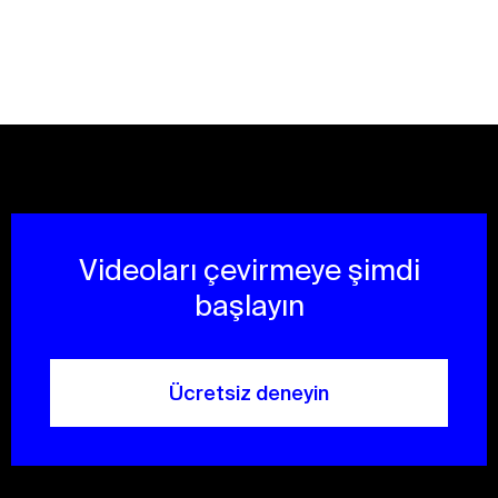
Videoları çevirmeye şimdi
başlayın
Ücretsiz deneyin