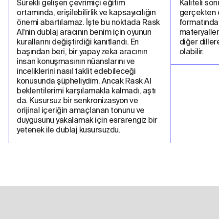
Sürekli gelişen çevrimiçi eğitim 
Kaliteli son
ortamında, erişilebilirlik ve kapsayıcılığın 
gerçekten ço
önemi abartılamaz. İşte bu noktada Rask 
formatında
AI'nin dublaj aracının benim için oyunun 
materyalleri
kurallarını değiştirdiği kanıtlandı. En 
diğer dille
başından beri, bir yapay zeka aracının 
olabilir.
insan konuşmasının nüanslarını ve 
inceliklerini nasıl taklit edebileceği 
konusunda şüpheliydim. Ancak Rask AI 
beklentilerimi karşılamakla kalmadı, aştı 
da. Kusursuz bir senkronizasyon ve 
orijinal içeriğin amaçlanan tonunu ve 
duygusunu yakalamak için esrarengiz bir 
yetenek ile dublaj kusursuzdu.