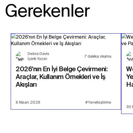
Gerekenler
Debra Davis
7
dakika okuma
İçerik Yazarı
2026'nın En İyi Belge Çevirmeni:
We
Araçlar, Kullanım Örnekleri ve İş
Ye
Akışları
Ha
6 Nisan 2026
#Yerelleştirme
30 