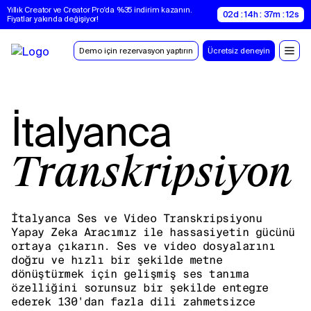
Yıllık Creator ve Creator Pro'da %35 indirim kazanın. 
02d : 14h : 37m : 11s
Fiyatlar yakında değişiyor!
Demo için rezervasyon yaptırın
Ücretsiz deneyin
İtalyanca
Transkripsiyon
İtalyanca Ses ve Video Transkripsiyonu
Yapay Zeka Aracımız ile hassasiyetin gücünü
ortaya çıkarın. Ses ve video dosyalarını
doğru ve hızlı bir şekilde metne
dönüştürmek için gelişmiş ses tanıma
özelliğini sorunsuz bir şekilde entegre
ederek 130'dan fazla dili zahmetsizce