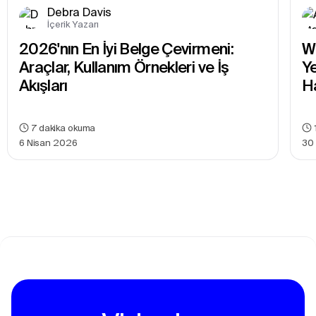
Debra Davis
İçerik Yazarı
2026'nın En İyi Belge Çevirmeni: 
W
Araçlar, Kullanım Örnekleri ve İş 
Y
Akışları
Ha
7
dakika okuma
6 Nisan 2026
30