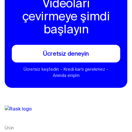
Videoları
çevirmeye şimdi
başlayın
Ücretsiz deneyin
Ücretsiz keşfedin - Kredi kartı gerekmez -
Anında erişim
Ürün