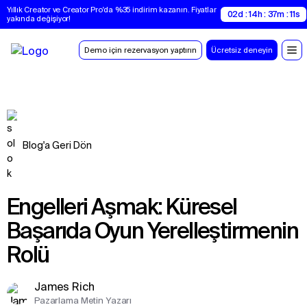
Yıllık Creator ve Creator Pro'da %35 indirim kazanın. Fiyatlar 
02d : 14h : 37m : 10s
yakında değişiyor!
Demo için rezervasyon yaptırın
Ücretsiz deneyin
Blog'a Geri Dön
Engelleri Aşmak: Küresel
Başarıda Oyun Yerelleştirmenin
Rolü
James Rich
Pazarlama Metin Yazarı