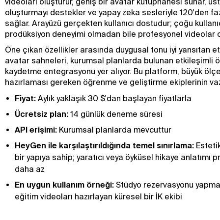
videoları oluşturur, geniş bir avatar kütüphanesi sunar, üs
oluşturmayı destekler ve yapay zeka sesleriyle 120'den faz
sağlar. Arayüzü gerçekten kullanıcı dostudur; çoğu kullan
prodüksiyon deneyimi olmadan bile profesyonel videolar ol
Öne çıkan özellikler arasında duygusal tonu iyi yansıtan etk
avatar sahneleri, kurumsal planlarda bulunan etkileşimli 
kaydetme entegrasyonu yer alıyor. Bu platform, büyük ölçe
hazırlaması gereken öğrenme ve geliştirme ekiplerinin va
Fiyat:
Aylık yaklaşık 30 $'dan başlayan fiyatlarla
Ücretsiz plan:
14 günlük deneme süresi
API erişimi:
Kurumsal planlarda mevcuttur
HeyGen ile karşılaştırıldığında temel sınırlama:
Esteti
bir yapıya sahip; yaratıcı veya öyküsel hikaye anlatımı p
daha az
En uygun kullanım örneği:
Stüdyo rezervasyonu yapmad
eğitim videoları hazırlayan küresel bir İK ekibi