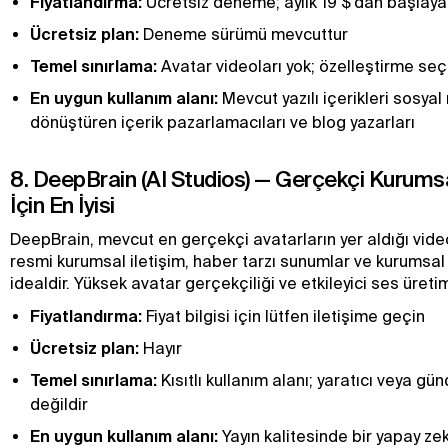
Fiyatlandırma:
Ücretsiz deneme; aylık 19 $'dan başlayan
Ücretsiz plan:
Deneme sürümü mevcuttur
Temel sınırlama:
Avatar videoları yok; özelleştirme seçe
En uygun kullanım alanı:
Mevcut yazılı içerikleri sosya
dönüştüren içerik pazarlamacıları ve blog yazarları
8. DeepBrain (AI Studios) — Gerçekçi Kurums
İçin En İyisi
DeepBrain, mevcut en gerçekçi avatarların yer aldığı videol
resmi kurumsal iletişim, haber tarzı sunumlar ve kurumsal
idealdir. Yüksek avatar gerçekçiliği ve etkileyici ses üretim
Fiyatlandırma:
Fiyat bilgisi için lütfen iletişime geçin
Ücretsiz plan:
Hayır
Temel sınırlama:
Kısıtlı kullanım alanı; yaratıcı veya gün
değildir
En uygun kullanım alanı:
Yayın kalitesinde bir yapay z