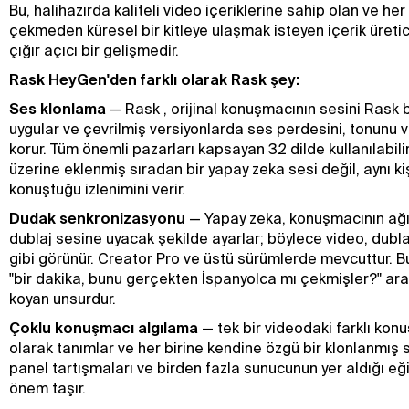
Bu, halihazırda kaliteli video içeriklerine sahip olan ve her
çekmeden küresel bir kitleye ulaşmak isteyen içerik üretici
çığır açıcı bir gelişmedir.
Rask HeyGen'den farklı olarak Rask şey:
Ses klonlama
— Rask , orijinal konuşmacının sesini Rask 
uygular ve çevrilmiş versiyonlarda ses perdesini, tonunu 
korur. Tüm önemli pazarları kapsayan 32 dilde kullanılabil
üzerine eklenmiş sıradan bir yapay zeka sesi değil, aynı kişi
konuştuğu izlenimini verir.
Dudak senkronizasyonu
— Yapay zeka, konuşmacının ağız
dublaj sesine uyacak şekilde ayarlar; böylece video, dublaj
gibi görünür. Creator Pro ve üstü sürümlerde mevcuttur. Bu ö
"bir dakika, bunu gerçekten İspanyolca mı çekmişler?" ara
koyan unsurdur.
Çoklu konuşmacı algılama
— tek bir videodaki farklı kon
olarak tanımlar ve her birine kendine özgü bir klonlanmış s
panel tartışmaları ve birden fazla sunucunun yer aldığı eği
önem taşır.