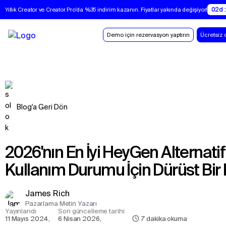
02d :
Yıllık Creator ve Creator Pro'da %35 indirim kazanın. Fiyatlar yakında değişiyor!
Demo için rezervasyon yaptırın
Ücretsiz 
Blog'a Geri Dön
2026'nın En İyi HeyGen Alternatifleri: Her
Kullanım Durumu İçin Dürüst Bir 
James Rich
Pazarlama Metin Yazarı
Yayınlandı
Son güncelleme tarihi
11 Mayıs 2024
,
6 Nisan 2026
,
7
dakika okuma