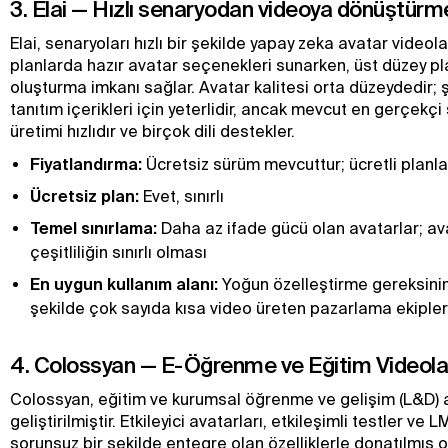
3. Elai — Hızlı senaryodan videoya dönüştürme 
Elai, senaryoları hızlı bir şekilde yapay zeka avatar video
planlarda hazır avatar seçenekleri sunarken, üst düzey pl
oluşturma imkanı sağlar. Avatar kalitesi orta düzeydedir; şir
tanıtım içerikleri için yeterlidir, ancak mevcut en gerçekç
üretimi hızlıdır ve birçok dili destekler.
Fiyatlandırma:
Ücretsiz sürüm mevcuttur; ücretli planlar
Ücretsiz plan:
Evet, sınırlı
Temel sınırlama:
Daha az ifade gücü olan avatarlar; a
çeşitliliğin sınırlı olması
En uygun kullanım alanı:
Yoğun özelleştirme gereksiniml
şekilde çok sayıda kısa video üreten pazarlama ekipler
4. Colossyan — E-Öğrenme ve Eğitim Videoları 
Colossyan, eğitim ve kurumsal öğrenme ve gelişim (L&D) al
geliştirilmiştir. Etkileyici avatarları, etkileşimli testler ve 
sorunsuz bir şekilde entegre olan özelliklerle donatılmış