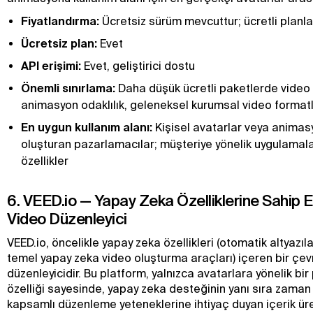
Fiyatlandırma:
Ücretsiz sürüm mevcuttur; ücretli planla
Ücretsiz plan:
Evet
API erişimi:
Evet, geliştirici dostu
Önemli sınırlama:
Daha düşük ücretli paketlerde video 
animasyon odaklılık, geleneksel kurumsal video formatlar
En uygun kullanım alanı:
Kişisel avatarlar veya animasy
oluşturan pazarlamacılar; müşteriye yönelik uygulamalar
özellikler
6. VEED.io — Yapay Zeka Özelliklerine Sahip En
Video Düzenleyici
VEED.io, öncelikle yapay zeka özellikleri (otomatik altyazıl
temel yapay zeka video oluşturma araçları) içeren bir çev
düzenleyicidir. Bu platform, yalnızca avatarlara yönelik bir
özelliği sayesinde, yapay zeka desteğinin yanı sıra zama
kapsamlı düzenleme yeteneklerine ihtiyaç duyan içerik üre