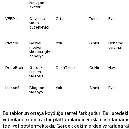
konuşan
avatar
VEED.io
Çevrimiçi
Orta
Temel
Evet
video
düzenleyici
Pictory
Sosyal
Yok
Sınırlı
Deneme
medya
sürümü
videosu için
senaryo
DeepBrain
Gerçekçi
Çok Yüksek
Çoklu
Hayır
sunum
videosu
Lumen5
Blogdan
Yok
Sınırlı
Evet
videoya
Bu tablonun ortaya koyduğu temel fark şudur: Bu listedeki
videolar üreten avatar platformlarıdır. Rask.ai ise tamame
faaliyet göstermektedir. Gerçek çekimlerden yararlanarak 