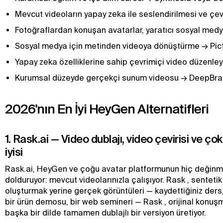
Mevcut videoların yapay zeka ile seslendirilmesi ve çev
Fotoğraflardan konuşan avatarlar, yaratıcı sosyal medya
Sosyal medya için metinden videoya dönüştürme → Pic
Yapay zeka özelliklerine sahip çevrimiçi video düzenley
Kurumsal düzeyde gerçekçi sunum videosu → DeepBra
2026'nın En İyi HeyGen Alternatifleri
1. Rask.ai — Video dublajı, video çevirisi ve çok 
iyisi
Rask.ai, HeyGen ve çoğu avatar platformunun hiç değinme
dolduruyor: mevcut videolarınızla çalışıyor. Rask , senteti
oluşturmak yerine gerçek görüntüleri — kaydettiğiniz ders
bir ürün demosu, bir web semineri — Rask , orijinal konuş
başka bir dilde tamamen dublajlı bir versiyon üretiyor.