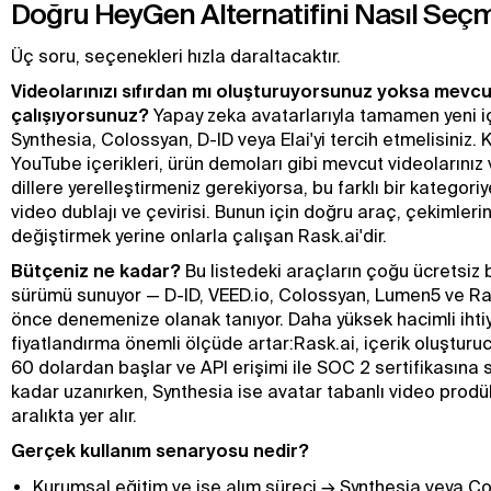
Doğru HeyGen Alternatifini Nasıl Seçm
Üç soru, seçenekleri hızla daraltacaktır.
Videolarınızı sıfırdan mı oluşturuyorsunuz yoksa mevcu
çalışıyorsunuz?
Yapay zeka avatarlarıyla tamamen yeni içe
Synthesia, Colossyan, D-ID veya Elai'yi tercih etmelisiniz. 
YouTube içerikleri, ürün demoları gibi mevcut videolarınız
dillere yerelleştirmeniz gerekiyorsa, bu farklı bir kategoriy
video dublajı ve çevirisi. Bunun için doğru araç, çekimlerin
değiştirmek yerine onlarla çalışan Rask.ai'dir.
Bütçeniz ne kadar?
Bu listedeki araçların çoğu ücretsiz
sürümü sunuyor — D-ID, VEED.io, Colossyan, Lumen5 ve R
önce denemenize olanak tanıyor. Daha yüksek hacimli ihtiya
fiyatlandırma önemli ölçüde artar:Rask.ai, içerik oluşturucu
60 dolardan başlar ve API erişimi ile SOC 2 sertifikasına
kadar uzanırken, Synthesia ise avatar tabanlı video prodük
aralıkta yer alır.
Gerçek kullanım senaryosu nedir?
Kurumsal eğitim ve işe alım süreci → Synthesia veya C