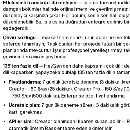
Etkileşimli transkript düzenleyici
— işleme tamamlandıkt
damgalı bölümler halinde orijinal metni ve çevrilmiş metn
düzenleyici karşınıza çıkar. Her bölüm, sesin son hali oluş
düzenlenebilir. Bu, iş akışına doğrudan entegre edilmiş bi
eşdeğerdir.
Çeviri sözlüğü
— marka terimlerinizi, ürün adlarınızı ve tek
seferde tanımlayın; Rask bunları her projede tutarlı bir şe
planlarında mevcuttur. İşte profesyonel yerelleştirmeyi te
çevirisinden ayıran şey budur.
135'ten fazla dil
— HeyGen'den daha kapsamlı çok dilli de
dili kapsarken, yapay zeka dublajı 135'ten fazla dilin tamam
Fiyatlandırma:
7 günlük ücretsiz deneme (3 dakika, kred
Creator ~60 $/ay (25 dakika), Creator Pro ~150 $/ay (1
~750 $/ay (500 dakika), Enterprise özel fiyatlandırma
Ücretsiz plan:
7 günlük deneme süresi, 3 dakikalık görü
kartı gerekmez
API erişimi:
Creator planından itibaren kullanılabilir 
otomatik üretim Rask entegre eden ekipler için