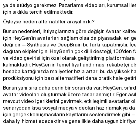
ya da stüdyo gerekmez. Pazarlama videoları, kurumsal ileti
için sıklıkla tercih edilmektedir.
Öyleyse neden alternatifler arayalım ki?
Bunun nedenleri, ihtiyaçlarınıza göre değişir. Avatar kalit
için HeyGen’in avatarları sağlam olsa da piyasadaki en g
değildir — Synthesia ve DeepBrain bu farkı kapatmıştır. İçe
dağıtan ekipler için, HeyGen'in çok dilli desteği, 100'den f
ve video çevirisi için özel olarak geliştirilmiş platformlara k
kalmaktadır. HeyGen'in temel fiyatlandırması rekabetçi olsa
hesaba kattığınızda maliyetler hızla artar; bu da yüksek h
prodüksiyonu için bazı alternatifleri daha pratik hale getiri
Bunun yanı sıra daha derin bir sorun da var: HeyGen, sıfır
avatar videoları oluşturmak üzere tasarlanmıştır. Eğer asıl 
mevcut video içeriklerini çevirmek, etkileşimli avatarlar o
senaryodan kısa sosyal medya videoları hazırlamak ya da kür
için gerçek konuşmacıların kayıtlarını seslendirmek gibi —
daha iyi hizmet edecektir ve genellikle daha uygun bir fiya