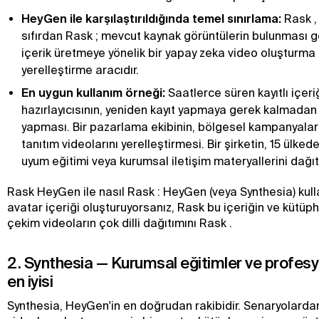
HeyGen ile karşılaştırıldığında temel sınırlama:
Rask , 
sıfırdan Rask ; mevcut kaynak görüntülerin bulunması g
içerik üretmeye yönelik bir yapay zeka video oluşturma a
yerelleştirme aracıdır.
En uygun kullanım örneği:
Saatlerce süren kayıtlı içeri
hazırlayıcısının, yeniden kayıt yapmaya gerek kalmadan y
yapması. Bir pazarlama ekibinin, bölgesel kampanyalar i
tanıtım videolarını yerelleştirmesi. Bir şirketin, 15 ülkede
uyum eğitimi veya kurumsal iletişim materyallerini dağı
Rask HeyGen ile nasıl Rask : HeyGen (veya Synthesia) kul
avatar içeriği oluşturuyorsanız, Rask bu içeriğin ve kütü
çekim videoların çok dilli dağıtımını Rask .
2. Synthesia — Kurumsal eğitimler ve profesy
en iyisi
Synthesia, HeyGen'in en doğrudan rakibidir. Senaryolarda