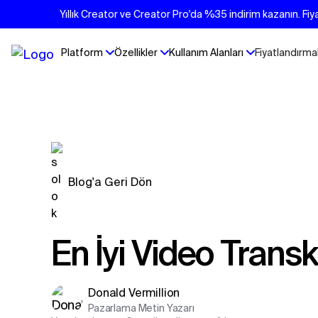
Yıllık Creator ve Creator Pro'da %35 indirim kazanın. Fiya
Platform
Özellikler
Kullanım Alanları
Fiyatlandırma
Blog'a Geri Dön
En İyi Video Transk
Donald Vermillion
Pazarlama Metin Yazarı