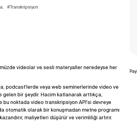
ma
,
#Transkripsiyon
ümüzde videolar ve sesli materyaller neredeyse her
Pay
da, podcast'lerde veya web seminerlerinde video ve
elen bir şeydir. Hacim katlanarak arttıkça,
e bu noktada video transkripsiyon API'si devreye
ında otomatik olarak bir konuşmadan metne programı
ndırır, maliyetleri düşürür ve verimliliği artırır.