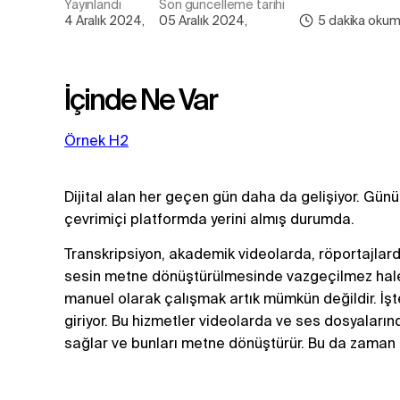
Yayınlandı
Son güncelleme tarihi
4 Aralık 2024
,
05 Aralık 2024
,
5
dakika oku
İçinde Ne Var
Örnek H2
Dijital alan her geçen gün daha da gelişiyor. Gün
çevrimiçi platformda yerini almış durumda.
Transkripsiyon, akademik videolarda, röportajlar
sesin metne dönüştürülmesinde vazgeçilmez hale g
manuel olarak çalışmak artık mümkün değildir. İşt
giriyor. Bu hizmetler videolarda ve ses dosyalar
sağlar ve bunları metne dönüştürür. Bu da zaman kaza