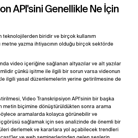
n API'sini Genellikle Ne İçin
teknolojilerden biridir ve birçok kullanım
 metne yazma ihtiyacının olduğu birçok sektörde
nda video içeriğine sağlanan altyazılar ve alt yazılar
mlidir çünkü işitme ile ilgili bir sorun varsa videonun
likle ilgili yasal düzenlemelerin yerine getirilmesine de
ştirilmesi, Video Transkripsiyon API'sinin bir başka
ğin metin biçimine dönüştürüldükten sonra arama
 böylece aramalarda kolayca görünebilir ve
i içgörüsü sağlamak için ses analizinde de önemli bir
leri derlemek ve kararlara yol açabilecek trendleri
odcast'ler ve web seminerlerinden gelen seslerin