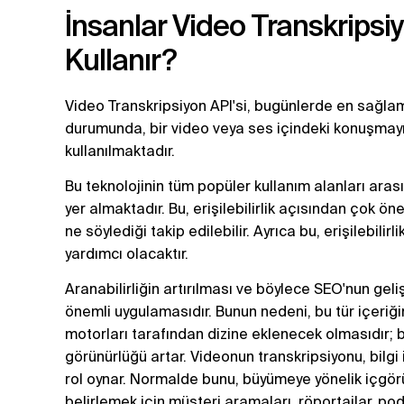
İnsanlar Video Transkripsiyo
Kullanır?
Video Transkripsiyon API'si, bugünlerde en sağlam 
durumunda, bir video veya ses içindeki konuşmayı
kullanılmaktadır.
Bu teknolojinin tüm popüler kullanım alanları arası
yer almaktadır. Bu, erişilebilirlik açısından çok öne
ne söylediği takip edilebilir. Ayrıca bu, erişilebilir
yardımcı olacaktır.
Aranabilirliğin artırılması ve böylece SEO'nun geli
önemli uygulamasıdır. Bunun nedeni, bu tür içeri
motorları tarafından dizine eklenecek olmasıdır;
görünürlüğü artar. Videonun transkripsiyonu, bilg
rol oynar. Normalde bunu, büyümeye yönelik içgörü
belirlemek için müşteri aramaları, röportajlar, p