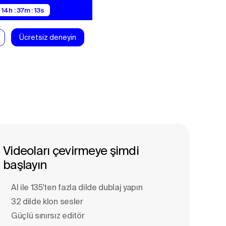
 14h : 37m : 13s
Ücretsiz deneyin
Videoları çevirmeye şimdi
başlayın
Al ile 135'ten fazla dilde dublaj yapın
32 dilde klon sesler
Güçlü sınırsız editör