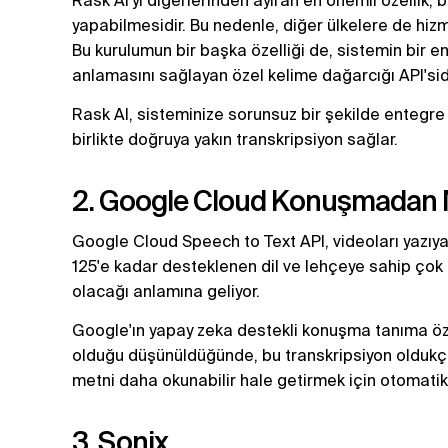
Rask AI'yı diğerlerinden ayıran en önemli özellik, 
yapabilmesidir. Bu nedenle, diğer ülkelere de hiz
Bu kurulumun bir başka özelliği de, sistemin bir end
anlamasını sağlayan özel kelime dağarcığı API'sidi
Rask AI, sisteminize sorunsuz bir şekilde entegre
birlikte doğruya yakın transkripsiyon sağlar.
2. Google Cloud Konuşmadan
Google Cloud Speech to Text API, videoları yazıy
125'e kadar desteklenen dil ve lehçeye sahip çok dil
olacağı anlamına geliyor.
Google'ın yapay zeka destekli konuşma tanıma özell
olduğu düşünüldüğünde, bu transkripsiyon oldukç
metni daha okunabilir hale getirmek için otomatik 
3. Sonix