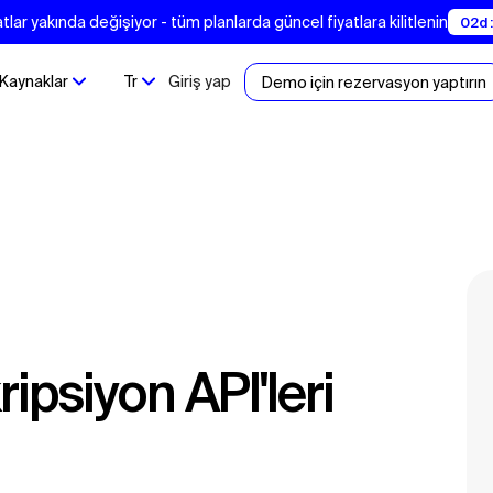
tlar yakında değişiyor - tüm planlarda güncel fiyatlara kilitlenin
02d :
Kaynaklar
Tr
Giriş yap
Demo için rezervasyon yaptırın
ripsiyon API'leri