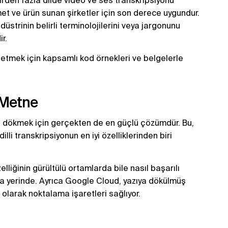
birden fazla dilde video ve ses transkripsiyonu
met ve ürün sunan şirketler için son derece uygundur.
üstrinin belirli terminolojilerini veya jargonunu
r.
 etmek için kapsamlı kod örnekleri ve belgelerle
 Metne
a dökmek için gerçekten de en güçlü çözümdür. Bu,
li transkripsiyonun en iyi özelliklerinden biri
iğinin gürültülü ortamlarda bile nasıl başarılı
a yerinde. Ayrıca Google Cloud, yazıya dökülmüş
olarak noktalama işaretleri sağlıyor.