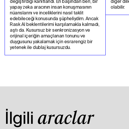
değiştirdiği kanıtlandı. En başından beri, bir 
diğer dil
yapay zeka aracının insan konuşmasının 
olabilir.
nüanslarını ve inceliklerini nasıl taklit 
edebileceği konusunda şüpheliydim. Ancak 
Rask AI beklentilerimi karşılamakla kalmadı, 
aştı da. Kusursuz bir senkronizasyon ve 
orijinal içeriğin amaçlanan tonunu ve 
duygusunu yakalamak için esrarengiz bir 
yetenek ile dublaj kusursuzdu.
İlgili
araçlar