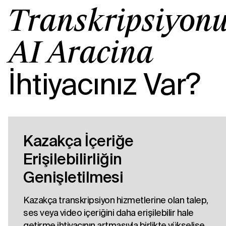
Transkripsiyon
AI Aracına
İhtiyacınız Var?
Kazakça İçeriğe
Erişilebilirliğin
Genişletilmesi
Kazakça transkripsiyon hizmetlerine olan talep,
ses veya video içeriğini daha erişilebilir hale
getirme ihtiyacının artmasıyla birlikte yükselişe