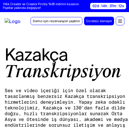
Yıllık Creator ve Creator Pro'da %35 indirim kazanın. 
02d : 14h : 37m : 11s
Fiyatlar yakında değişiyor!
Demo için rezervasyon yaptırın
Ücretsiz deneyin
Kazakça
Transkripsiyon
Ses ve video içeriği için özel olarak
tasarlanmış benzersiz Kazakça transkripsiyon
hizmetlerini deneyimleyin. Yapay zeka odaklı
teknolojimiz, Kazakça ve 130'dan fazla dilde
doğru, hızlı transkripsiyonlar sunarak Orta
Asya ve ötesinde iş dünyası, akademi ve medya
endüstrilerinde sorunsuz iletişim ve anlayış