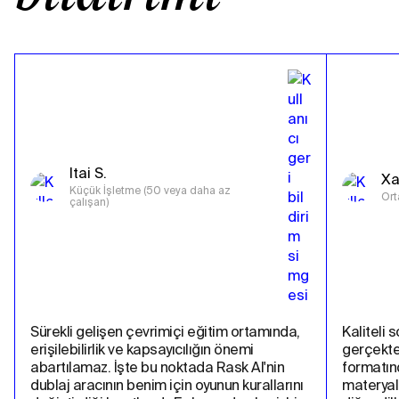
Itai S.
Xa
Küçük İşletme (50 veya daha az 
Ort
çalışan)
Sürekli gelişen çevrimiçi eğitim ortamında, 
Kaliteli 
erişilebilirlik ve kapsayıcılığın önemi 
gerçekten
abartılamaz. İşte bu noktada Rask AI'nin 
formatın
dublaj aracının benim için oyunun kurallarını 
materyall