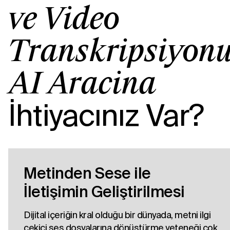
ve Video
Transkripsiyon
AI Aracına
İhtiyacınız Var?
Metinden Sese ile
İletişimin Geliştirilmesi
Dijital içeriğin kral olduğu bir dünyada, metni ilgi
çekici ses dosyalarına dönüştürme yeteneği çok