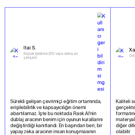
Itai S.
Xa
Küçük İşletme (50 veya daha az 
Ort
çalışan)
Sürekli gelişen çevrimiçi eğitim ortamında, 
Kaliteli 
erişilebilirlik ve kapsayıcılığın önemi 
gerçekten
abartılamaz. İşte bu noktada Rask AI'nin 
formatın
dublaj aracının benim için oyunun kurallarını 
materyall
değiştirdiği kanıtlandı. En başından beri, bir 
diğer dil
yapay zeka aracının insan konuşmasının 
olabilir.