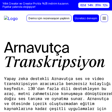
Yıllık Creator ve Creator Pro'da %35 indirim kazanın. 
02d : 14h : 37m : 11s
Fiyatlar yakında değişiyor!
Demo için rezervasyon yaptırın
Ücretsiz deneyin
Arnavutça
Transkripsiyon
Yapay zeka destekli Arnavutça ses ve video
transkripsiyon aracımızla benzersiz kolaylığı
keşfedin. 130'dan fazla dili destekleyen bu
araç, metni zahmetsizce konuşmaya dönüştürere
doğru ses tanıma ve oynatma sunar. Arnavutça
ve ötesinde içerik oluşturmadan eğitim
kaynaklarına kadar çeşitli uygulamalar için