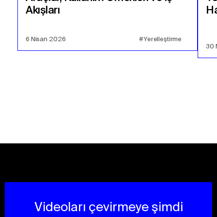
Akışları
Ha
6 Nisan 2026
#Yerelleştirme
30 
Videoları çevirmeye şimdi