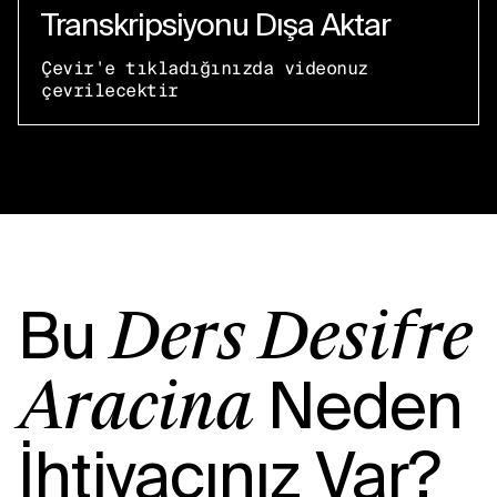
Transkripsiyonu Dışa Aktar
Çevir'e tıkladığınızda videonuz
çevrilecektir
Bu
Ders Deşifre
Neden
Aracına
İhtiyacınız Var?