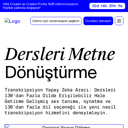
Yıllık Creator ve Creator Pro'da %35 indirim kazanın. 
02d : 14h : 37m : 11s
Fiyatlar yakında değişiyor!
Demo için rezervasyon yaptırın
Ücretsiz deneyin
Dersleri Metne
Dönüştürme
Transkripsiyon Yapay Zeka Aracı: Dersleri
130'dan Fazla Dilde Erişilebilir Hale
Getirme Gelişmiş ses tanıma, oynatma ve
130'dan fazla dil seçeneği ile yeni nesil
transkripsiyon hizmetini deneyimleyin.