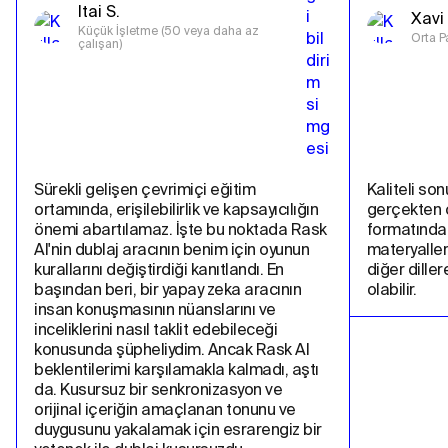
Itai S.
Xavi 
Küçük İşletme (50 veya daha az 
Orta P
çalışan)
Sürekli gelişen çevrimiçi eğitim 
Kaliteli son
ortamında, erişilebilirlik ve kapsayıcılığın 
gerçekten ço
önemi abartılamaz. İşte bu noktada Rask 
formatında
AI'nin dublaj aracının benim için oyunun 
materyalleri
kurallarını değiştirdiği kanıtlandı. En 
diğer dille
başından beri, bir yapay zeka aracının 
olabilir.
insan konuşmasının nüanslarını ve 
inceliklerini nasıl taklit edebileceği 
konusunda şüpheliydim. Ancak Rask AI 
beklentilerimi karşılamakla kalmadı, aştı 
da. Kusursuz bir senkronizasyon ve 
orijinal içeriğin amaçlanan tonunu ve 
duygusunu yakalamak için esrarengiz bir 