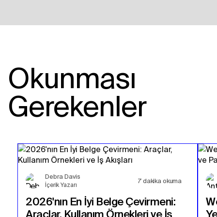
Okunması
Gerekenler
Debra Davis
7
dakika okuma
İçerik Yazarı
2026'nın En İyi Belge Çevirmeni:
We
Araçlar, Kullanım Örnekleri ve İş
Ye