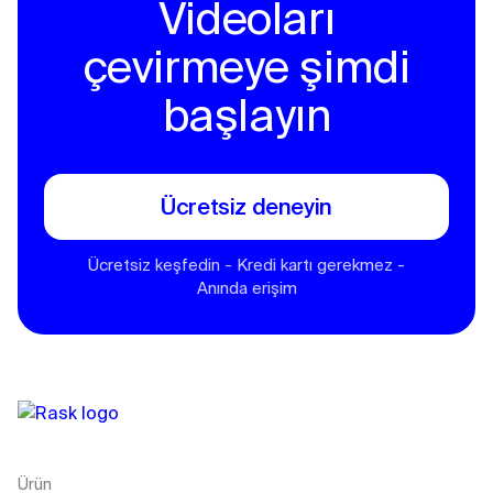
Videoları
çevirmeye şimdi
başlayın
Ücretsiz deneyin
Ücretsiz keşfedin - Kredi kartı gerekmez -
Anında erişim
Ürün