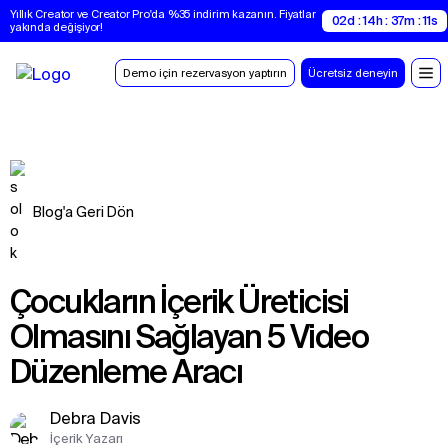
Yıllık Creator ve Creator Pro'da %35 indirim kazanın. Fiyatlar 
02d : 14h : 37m : 10s
yakında değişiyor!
Demo için rezervasyon yaptırın
Ücretsiz deneyin
Blog'a Geri Dön
Çocukların İçerik Üreticisi
Olmasını Sağlayan 5 Video
Düzenleme Aracı
Debra Davis
İçerik Yazarı