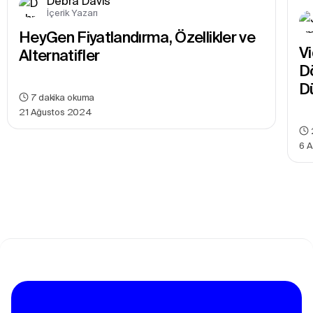
Debra Davis
İçerik Yazarı
HeyGen Fiyatlandırma, Özellikler ve 
Vi
Alternatifler
Dö
D
7
dakika okuma
21 Ağustos 2024
6 A