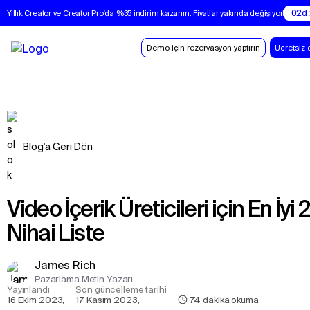
02d :
Yıllık Creator ve Creator Pro'da %35 indirim kazanın. Fiyatlar yakında değişiyor!
Demo için rezervasyon yaptırın
Ücretsiz 
Blog'a Geri Dön
Video İçerik Üreticileri için En İyi 200 Araç:
Nihai Liste
James Rich
Pazarlama Metin Yazarı
Yayınlandı
Son güncelleme tarihi
16 Ekim 2023
,
17 Kasım 2023
,
74
dakika okuma