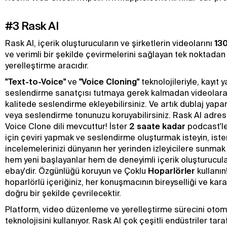
#3 Rask AI
Rask AI, içerik oluşturucuların ve şirketlerin videolarını
130
ve verimli bir şekilde çevirmelerini sağlayan tek noktadan
yerelleştirme aracıdır.
"Text-to-Voice"
ve
"Voice Cloning"
teknolojileriyle, kayıt
seslendirme sanatçısı tutmaya gerek kalmadan videolara
kalitede seslendirme ekleyebilirsiniz. Ve artık dublaj yapa
veya seslendirme tonunuzu koruyabilirsiniz. Rask AI adres
Voice Clone dili mevcuttur! İster
2 saate kadar
podcast'ler
için çeviri yapmak ve seslendirme oluşturmak isteyin, iste
incelemelerinizi dünyanın her yerinden izleyicilere sunmak 
hem yeni başlayanlar hem de deneyimli içerik oluşturucular
ebay'dir. Özgünlüğü koruyun ve Çoklu
Hoparlörler
kullanın
hoparlörlü içeriğiniz, her konuşmacının bireyselliği ve ka
doğru bir şekilde çevrilecektir.
Platform, video düzenleme ve yerelleştirme sürecini otoma
teknolojisini kullanıyor. Rask AI çok çeşitli endüstriler tara