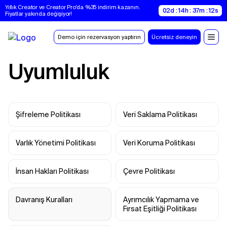
Yıllık Creator ve Creator Pro'da %35 indirim kazanın. 
02d : 14h : 37m : 11s
Fiyatlar yakında değişiyor!
Demo için rezervasyon yaptırın
Ücretsiz deneyin
Uyumluluk
Şifreleme Politikası
Veri Saklama Politikası
Varlık Yönetimi Politikası
Veri Koruma Politikası
İnsan Hakları Politikası
Çevre Politikası
Davranış Kuralları
Ayrımcılık Yapmama ve 
Fırsat Eşitliği Politikası