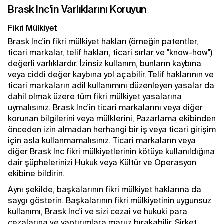
Brask Inc'in Varlıklarını Koruyun
Fikri Mülkiyet
Brask Inc'in fikri mülkiyet hakları (örneğin patentler,
ticari markalar, telif hakları, ticari sırlar ve "know-how")
değerli varlıklardır. İzinsiz kullanım, bunların kaybına
veya ciddi değer kaybına yol açabilir. Telif haklarının ve
ticari markaların adil kullanımını düzenleyen yasalar da
dahil olmak üzere tüm fikri mülkiyet yasalarına
uymalısınız. Brask Inc'in ticari markalarını veya diğer
korunan bilgilerini veya mülklerini, Pazarlama ekibinden
önceden izin almadan herhangi bir iş veya ticari girişim
için asla kullanmamalısınız. Ticari markaların veya
diğer Brask Inc fikri mülkiyetlerinin kötüye kullanıldığına
dair şüphelerinizi Hukuk veya Kültür ve Operasyon
ekibine bildirin.
Aynı şekilde, başkalarının fikri mülkiyet haklarına da
saygı gösterin. Başkalarının fikri mülkiyetinin uygunsuz
kullanımı, Brask Inc'i ve sizi cezai ve hukuki para
cezalarına ve yaptırımlara maruz bırakabilir. Şirket