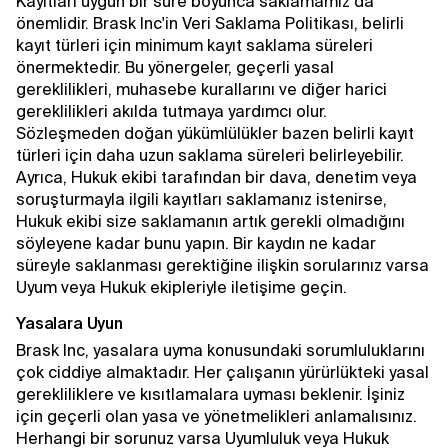
Kayıtları uygun bir süre boyunca saklamamız da
önemlidir. Brask Inc'in Veri Saklama Politikası, belirli
kayıt türleri için minimum kayıt saklama süreleri
önermektedir. Bu yönergeler, geçerli yasal
gereklilikleri, muhasebe kurallarını ve diğer harici
gereklilikleri akılda tutmaya yardımcı olur.
Sözleşmeden doğan yükümlülükler bazen belirli kayıt
türleri için daha uzun saklama süreleri belirleyebilir.
Ayrıca, Hukuk ekibi tarafından bir dava, denetim veya
soruşturmayla ilgili kayıtları saklamanız istenirse,
Hukuk ekibi size saklamanın artık gerekli olmadığını
söyleyene kadar bunu yapın. Bir kaydın ne kadar
süreyle saklanması gerektiğine ilişkin sorularınız varsa
Uyum veya Hukuk ekipleriyle iletişime geçin.
Yasalara Uyun
Brask Inc, yasalara uyma konusundaki sorumluluklarını
çok ciddiye almaktadır. Her çalışanın yürürlükteki yasal
gerekliliklere ve kısıtlamalara uyması beklenir. İşiniz
için geçerli olan yasa ve yönetmelikleri anlamalısınız.
Herhangi bir sorunuz varsa Uyumluluk veya Hukuk